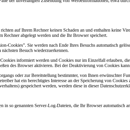
 im Falle der unverlangten Zusendung von Werbeinformationen, etwa dur
 richten auf Ihrem Rechner keinen Schaden an und enthalten keine Vire
rem Rechner abgelegt werden und die Ihr Browser speichert.
ion-Cookies”. Sie werden nach Ende Ihres Besuchs automatisch gelösch
im nächsten Besuch wiederzuerkennen.
n Cookies informiert werden und Cookies nur im Einzelfall erlauben, d
ßen des Browser aktivieren. Bei der Deaktivierung von Cookies kann di
gangs oder zur Bereitstellung bestimmter, von Ihnen erwünschter Funk
eiber hat ein berechtigtes Interesse an der Speicherung von Cookies zu
verhaltens) gespeichert werden, werden diese in dieser Datenschutzerk
en in so genannten Server-Log-Dateien, die Ihr Browser automatisch an 