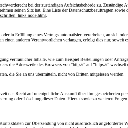
eschwerderecht bei der zuständigen Aufsichtsbehörde zu. Zuständige Au
nehmen seinen Sitz hat. Eine Liste der Datenschutzbeauftragten sow
schriften_links-node.html
.
oder in Erfüllung eines Vertrags automatisiert verarbeiten, an sich od
n einen anderen Verantwortlichen verlangen, erfolgt dies nur, soweit e
ung vertraulicher Inhalte, wie zum Beispiel Bestellungen oder Anfrage
dass die Adresszeile des Browsers von “http://” auf “https://” wechsel
en, die Sie an uns übermitteln, nicht von Dritten mitgelesen werden.
zeit das Recht auf unentgeltliche Auskunft über Ihre gespeicherten 
Sperrung oder Löschung dieser Daten. Hierzu sowie zu weiteren Frage
Kontaktdaten zur Übersendung von nicht ausdrücklich angeforderter W